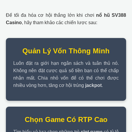
Để tối đa hóa cơ hội thắng lớn khi chơi
nổ hũ SV388
Casino
, hãy tham khảo các chiến lược sau:
Quản Lý Vốn Thông Minh
Luôn đặt ra giới hạn ngân sách và tuân thủ nó.
Không nên đặt cược quá số tiền bạn có thể chấp
nhận mất. Chia nhỏ vốn để có thể chơi được
nhiều vòng hơn, tăng cơ hội trúng
jackpot
.
Chọn Game Có RTP Cao
Tìm hiểu và lựa chọn những trò
slot game
có tỷ lệ