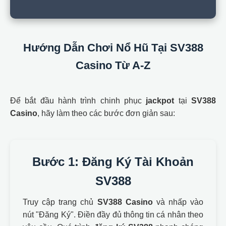
Hướng Dẫn Chơi Nổ Hũ Tại SV388
Casino Từ A-Z
Để bắt đầu hành trình chinh phục
jackpot
tại
SV388
Casino
, hãy làm theo các bước đơn giản sau:
Bước 1: Đăng Ký Tài Khoản
SV388
Truy cập trang chủ
SV388 Casino
và nhấp vào
nút "Đăng Ký". Điền đầy đủ thông tin cá nhân theo