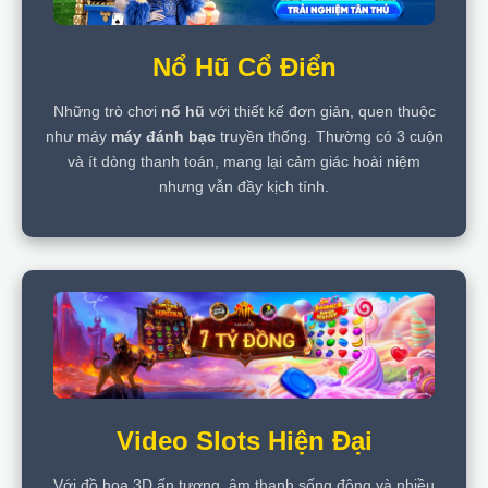
Nổ Hũ Cổ Điển
Những trò chơi
nổ hũ
với thiết kế đơn giản, quen thuộc
như máy
máy đánh bạc
truyền thống. Thường có 3 cuộn
và ít dòng thanh toán, mang lại cảm giác hoài niệm
nhưng vẫn đầy kịch tính.
Video Slots Hiện Đại
Với đồ họa 3D ấn tượng, âm thanh sống động và nhiều