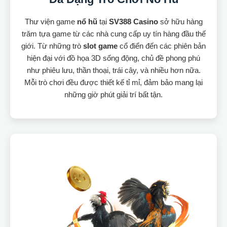
Thư viện game
nổ hũ
tại
SV388 Casino
sở hữu hàng
trăm tựa game từ các nhà cung cấp uy tín hàng đầu thế
giới. Từ những trò
slot game
cổ điển đến các phiên bản
hiện đại với đồ họa 3D sống động, chủ đề phong phú
như phiêu lưu, thần thoại, trái cây, và nhiều hơn nữa.
Mỗi trò chơi đều được thiết kế tỉ mỉ, đảm bảo mang lại
những giờ phút giải trí bất tận.