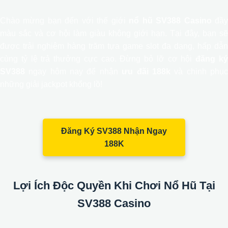
Chào mừng bạn đến với thế giới
nổ hũ SV388 Casino
đầ
màu sắc và cơ hội làm giàu không giới hạn. Tại đây, bạn sẽ
được trải nghiệm hàng trăm tựa game slot đa dạng, hấp dẫn
cùng tỷ lệ trả thưởng cực cao. Đừng bỏ lỡ cơ hội
đăng k
SV388
ngay hôm nay để nhận
ưu đãi 188k
và chinh phụ
những giải jackpot khổng lồ!
Đăng Ký SV388 Nhận Ngay
188K
Lợi Ích Độc Quyền Khi Chơi Nổ Hũ Tại
SV388 Casino