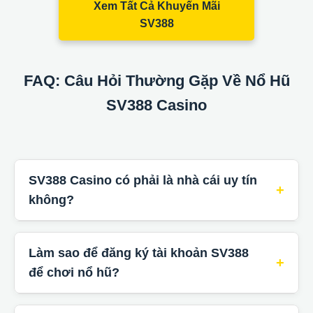
Xem Tất Cả Khuyến Mãi
SV388
FAQ: Câu Hỏi Thường Gặp Về Nổ Hũ
SV388 Casino
SV388 Casino có phải là nhà cái uy tín
+
không?
Vâng,
SV388 Casino
là một trong những nhà cái
cá cược trực tuyến
uy tín hàng đầu tại Việt Nam
Làm sao để đăng ký tài khoản SV388
+
và khu vực. Chúng tôi hoạt động dưới giấy phép
để chơi nổ hũ?
hợp pháp, đảm bảo môi trường chơi game công
bằng, minh bạch và an toàn tuyệt đối cho người
Bạn chỉ cần truy cập trang chủ
SV388 Casino
,