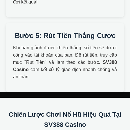
đợi kết quả!
Bước 5: Rút Tiền Thắng Cược
Khi bạn giành được chiến thắng, số tiền sẽ được
cộng vào tài khoản của bạn. Để rút tiền, truy cập
mục "Rút Tiền" và làm theo các bước.
SV388
Casino
cam kết xử lý giao dịch nhanh chóng và
an toàn.
Chiến Lược Chơi Nổ Hũ Hiệu Quả Tại
SV388 Casino