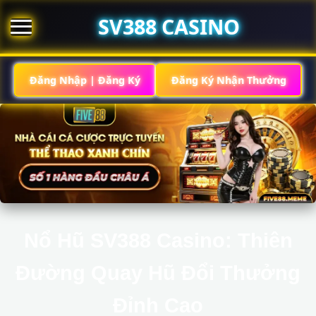
SV388 CASINO
Đăng Nhập | Đăng Ký
Đăng Ký Nhận Thưởng
Nổ Hũ SV388 Casino: Thiên
Đường Quay Hũ Đổi Thưởng
Đỉnh Cao