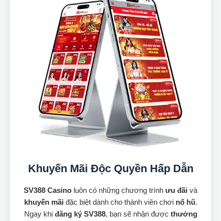
Khuyến Mãi Độc Quyền Hấp Dẫn
SV388 Casino
luôn có những chương trình
ưu đãi
và
khuyến mãi
đặc biệt dành cho thành viên chơi
nổ hũ
.
Ngay khi
đăng ký SV388
, bạn sẽ nhận được
thưởng