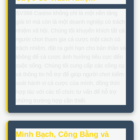
SV388 Casino không chỉ là một nền tảng
giải trí mà còn là một doanh nghiệp có trách
nhiệm xã hội. Chúng tôi khuyến khích tất cả
người chơi tham gia cá cược một cách có
trách nhiệm, đặt ra giới hạn cho bản thân và
không để cá cược ảnh hưởng tiêu cực đến
cuộc sống. Chúng tôi cung cấp các công cụ
và thông tin hỗ trợ để giúp người chơi kiểm
soát hành vi cá cược của mình, đồng thời
hợp tác với các tổ chức tư vấn để hỗ trợ
những trường hợp cần thiết.
Minh Bạch, Công Bằng và