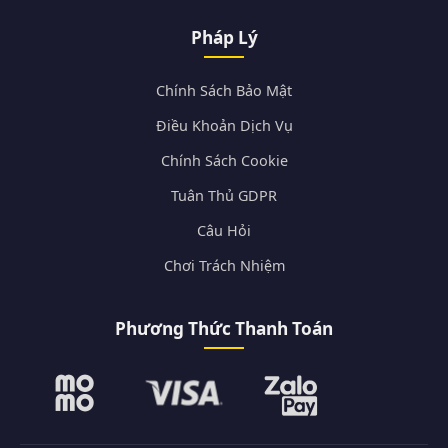
Pháp Lý
Chính Sách Bảo Mật
Điều Khoản Dịch Vụ
Chính Sách Cookie
Tuân Thủ GDPR
Câu Hỏi
Chơi Trách Nhiệm
Phương Thức Thanh Toán