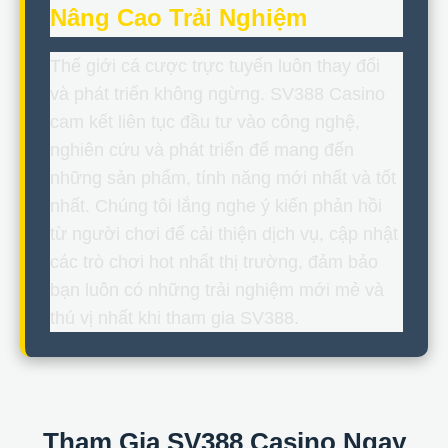
Nâng Cao Trải Nghiệm
Thế giới cá cược trực tuyến luôn thay đổi
và phát triển không ngừng. SV388 Casino
cam kết liên tục đầu tư vào công nghệ,
nghiên cứu và phát triển để mang đến
những sản phẩm, tính năng mới nhất và tốt
nhất. Chúng tôi lắng nghe ý kiến phản hồi
từ người chơi để cải thiện dịch vụ, cập nhật
các trò chơi hot nhất thị trường, đảm bảo
bạn luôn có những trải nghiệm mới mẻ và
thú vị nhất khi tham gia SV388.
Tham Gia SV388 Casino Ngay