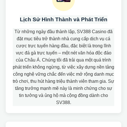
Lịch Sử Hình Thành và Phát Triển
Từ những ngày đầu thành lập, SV388 Casino đã
đặt mục tiêu trở thành nhà cung cấp dịch vụ cá
cược trực tuyến hàng đầu, đặc biệt là trong lĩnh
vực đá gà trực tuyến – một nét văn hóa độc đáo
của Châu Á. Chúng tôi đã trải qua một quá trình
phát triển không ngừng, từ việc xây dựng nền tảng
công nghệ vững chắc đến việc mở rộng danh mục
trò chơi, thu hút hàng triệu thành viên tham gia. Sự
tăng trưởng mạnh mẽ này là minh chứng cho sự
tin tưởng và ủng hộ mà cộng đồng dành cho
SV388.