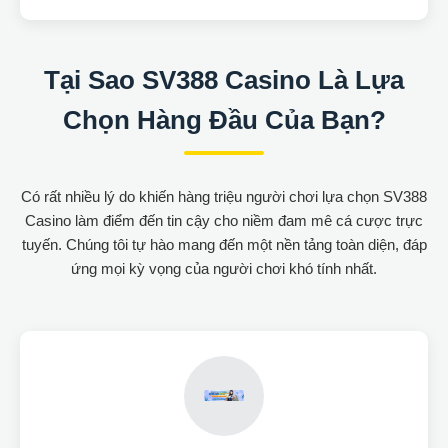
Tại Sao SV388 Casino Là Lựa
Chọn Hàng Đầu Của Bạn?
Có rất nhiều lý do khiến hàng triệu người chơi lựa chọn SV388
Casino làm điểm đến tin cậy cho niềm đam mê cá cược trực
tuyến. Chúng tôi tự hào mang đến một nền tảng toàn diện, đáp
ứng mọi kỳ vọng của người chơi khó tính nhất.