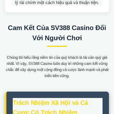
lý tài chính một cách hiệu quả và thuận tiện.
Cam Kết Của SV388 Casino Đối
Với Người Chơi
Chúng tôi hiểu rằng niềm tin của quý khách là tài sản quý giá
nhất. Vì vậy, SV388 Casino luôn duy trì những cam kết vững
chắc để xây dựng một cộng đồng cá cược lành mạnh và phát
triển bền vững.
Trách Nhiệm Xã Hội và Cá
Cược Có Trách Nhiệm