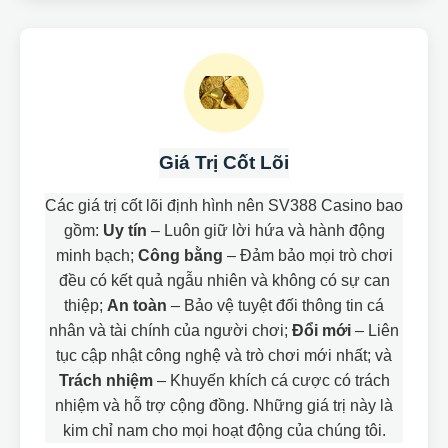
Giá Trị Cốt Lõi
Các giá trị cốt lõi định hình nên SV388 Casino bao
gồm:
Uy tín
– Luôn giữ lời hứa và hành động
minh bạch;
Công bằng
– Đảm bảo mọi trò chơi
đều có kết quả ngẫu nhiên và không có sự can
thiệp;
An toàn
– Bảo vệ tuyệt đối thông tin cá
nhân và tài chính của người chơi;
Đổi mới
– Liên
tục cập nhật công nghệ và trò chơi mới nhất; và
Trách nhiệm
– Khuyến khích cá cược có trách
nhiệm và hỗ trợ cộng đồng. Những giá trị này là
kim chỉ nam cho mọi hoạt động của chúng tôi.