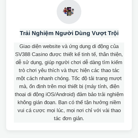
Trải Nghiệm Người Dùng Vượt Trội
Giao diện website và ứng dụng di động của
SV388 Casino được thiết kế tinh tế, thân thiện,
dễ sử dụng, giúp người chơi dễ dàng tìm kiếm
trò chơi yêu thích và thực hiện các thao tác
một cách nhanh chóng. Tốc độ tải trang mượt
mà, ổn định trên mọi thiết bị (máy tính, điện
thoại di động iOS/Android) đảm bảo trải nghiệm
không gián đoạn. Bạn có thể tận hưởng niềm
vui cá cược mọi lúc, mọi nơi chỉ với vài thao
tác đơn giản.