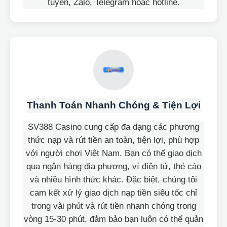
tuyến, Zalo, Telegram hoặc hotline.
Thanh Toán Nhanh Chóng & Tiện Lợi
SV388 Casino cung cấp đa dạng các phương
thức nạp và rút tiền an toàn, tiện lợi, phù hợp
với người chơi Việt Nam. Bạn có thể giao dịch
qua ngân hàng địa phương, ví điện tử, thẻ cào
và nhiều hình thức khác. Đặc biệt, chúng tôi
cam kết xử lý giao dịch nạp tiền siêu tốc chỉ
trong vài phút và rút tiền nhanh chóng trong
vòng 15-30 phút, đảm bảo bạn luôn có thể quản