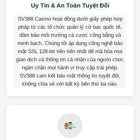
Uy Tín & An Toàn Tuyệt Đối
SV388 Casino hoạt động dưới giấy phép hợp
pháp từ các tổ chức quản lý cờ bạc quốc tế,
đảm bảo môi trường cá cược công bằng và
minh bạch. Chúng tôi áp dụng công nghệ bảo
mật SSL 128-bit tiên tiến nhất để mã hóa mọi
giao dịch và thông tin cá nhân của người chơi,
ngăn chặn mọi hành vi truy cập trái phép.
SV388 cam kết bảo mật thông tin tuyệt đối,
không chia sẻ với bất kỳ bên thứ ba nào.