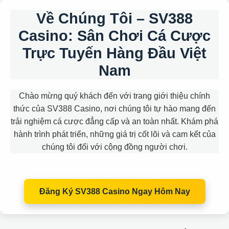
Về Chúng Tôi – SV388
Casino: Sân Chơi Cá Cược
Trực Tuyến Hàng Đầu Việt
Nam
Chào mừng quý khách đến với trang giới thiệu chính
thức của SV388 Casino, nơi chúng tôi tự hào mang đến
trải nghiệm cá cược đẳng cấp và an toàn nhất. Khám phá
hành trình phát triển, những giá trị cốt lõi và cam kết của
chúng tôi đối với cộng đồng người chơi.
Đăng Ký SV388 Casino Ngay Hôm Nay