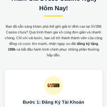
Hôm Nay!
Bạn đã sẵn sàng khám phá thế giới giải trí đỉnh cao tại SV388
Casino chưa? Quá trình tham gia vô cùng đơn giản và nhanh
chóng. Chỉ với vài bước, bạn sẽ trở thành thành viên của cộng
đồng cá cược lớn mạnh, nhận ngay ưu đãi
đăng ký tặng
188k
và bắt đầu hành trình chinh phục những phần thưởng
hấp dẫn.
Bước 1: Đăng Ký Tài Khoản